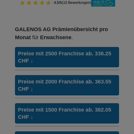
★
★
★
★
★
4.5/5
(10 Bewertungen)
GALENOS AG Prämienübersicht pro
Monat
für
Erwachsene
.
Preise mit 2500 Franchise ab. 336.25
CHF
↓
HMO Modell:
VIVA – Gesundheitsplan
Preise mit 2000 Franchise ab. 363.55
Ohne Unfalldeckung:
CHF
↓
336.25
Mit Unfalldeckung:
360.15
HMO Modell:
VIVA – Gesundheitsplan
Preise mit 1500 Franchise ab. 382.05
Ohne Unfalldeckung:
CHF
↓
363.55
Weitere Modelle Modell:
Combi Care
Ohne Unfalldeckung:
Mit Unfalldeckung:
338.45
389.35