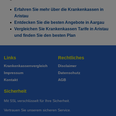
Ohne Unfalldeckung:
Mit Unfalldeckung:
130.45
131.05
139.95
Standard Modell:
Grundversicherung
Erfahren Sie mehr über die Krankenkassen in
Ohne Unfalldeckung:
Mit Unfalldeckung:
127.05
140.55
Aristau
Weitere Modelle Modell:
Combi Care
Entdecken Sie die besten Angebote in Aargau
Mit Unfalldeckung:
Ohne Unfalldeckung:
136.25
136.55
Standard Modell:
Grundversicherung
Vergleichen Sie Krankenkassen Tarife in Aristau
und finden Sie den besten Plan
Ohne Unfalldeckung:
Mit Unfalldeckung:
132.45
146.35
Mit Unfalldeckung:
142.05
Standard Modell:
Grundversicherung
Links
Rechtliches
Ohne Unfalldeckung:
137.95
Krankenkassenvergleich
Disclaimer
Mit Unfalldeckung:
Impressum
Datenschutz
147.95
Kontakt
AGB
Sicherheit
Mit SSL verschlüsselt für Ihre Sicherheit.
Vertrauen Sie unserem sicheren Service.