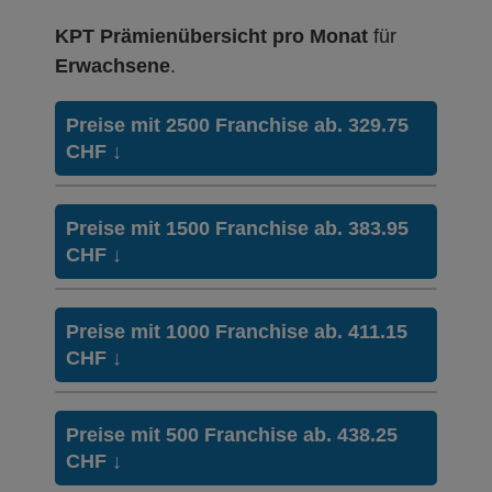
KPT Prämienübersicht pro Monat
für
Erwachsene
.
Preise mit 2500 Franchise ab. 329.75
CHF
↓
Weitere Modelle
KPTwin.smar
Preise mit 1500 Franchise ab. 383.95
Modell:
t
CHF
↓
Ohne Unfalldeckung:
329.75
Weitere Modelle
KPTwin.smar
Mit Unfalldeckung:
Preise mit 1000 Franchise ab. 411.15
354.95
Modell:
t
CHF
↓
Ohne Unfalldeckung:
383.95
Hausarzt Modell:
KPTwin.doc
Weitere Modelle
KPTwin.smar
Ohne Unfalldeckung:
Mit Unfalldeckung:
Preise mit 500 Franchise ab. 438.25
346.45
413.25
Modell:
t
CHF
↓
Mit Unfalldeckung:
Ohne Unfalldeckung:
372.95