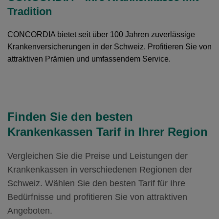
Ohne Unfalldeckung:
Mit Unfalldeckung:
98.55
95.75
98.15
108.65
Hausarzt Modell:
MyDoc
Tradition
Mit Unfalldeckung:
Ohne Unfalldeckung:
Mit Unfalldeckung:
104.55
95.85
104.15
Standard Modell:
Grundversicherung
Weitere Modelle Modell:
smartDoc
CONCORDIA bietet seit über 100 Jahren zuverlässige
Ohne Unfalldeckung:
Mit Unfalldeckung:
Krankenversicherungen in der Schweiz. Profitieren Sie von
Ohne Unfalldeckung:
104.05
101.65
103.65
Hausarzt Modell:
MyDoc
attraktiven Prämien und umfassendem Service.
Mit Unfalldeckung:
Ohne Unfalldeckung:
Mit Unfalldeckung:
110.35
101.35
109.95
Standard Modell:
Grundversicherung
Ohne Unfalldeckung:
Mit Unfalldeckung:
109.65
107.45
Hausarzt Modell:
MyDoc
Mit Unfalldeckung:
Finden Sie den besten
Ohne Unfalldeckung:
116.25
106.75
Standard Modell:
Grundversicherung
Krankenkassen Tarif in Ihrer Region
Ohne Unfalldeckung:
Mit Unfalldeckung:
115.15
113.25
Vergleichen Sie die Preise und Leistungen der
Mit Unfalldeckung:
122.05
Standard Modell:
Grundversicherung
Krankenkassen in verschiedenen Regionen der
Ohne Unfalldeckung:
Schweiz. Wählen Sie den besten Tarif für Ihre
120.55
Bedürfnisse und profitieren Sie von attraktiven
Mit Unfalldeckung:
127.85
Angeboten.