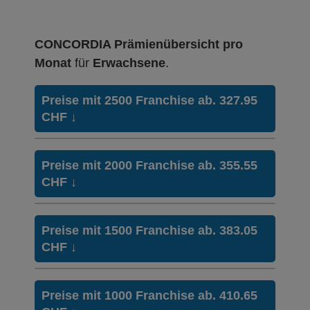
CONCORDIA Prämienübersicht pro
Monat
für
Erwachsene
.
Preise mit 2500 Franchise ab. 327.95
CHF
↓
HMO Modell:
HMO
Preise mit 2000 Franchise ab. 355.55
Ohne Unfalldeckung:
CHF
↓
327.95
Mit Unfalldeckung:
347.25
HMO Modell:
HMO
Preise mit 1500 Franchise ab. 383.05
Ohne Unfalldeckung:
CHF
↓
355.55
Weitere Modelle Modell:
smartDoc
Ohne Unfalldeckung:
Mit Unfalldeckung:
333.35
376.45
HMO Modell:
HMO
Preise mit 1000 Franchise ab. 410.65
Mit Unfalldeckung: