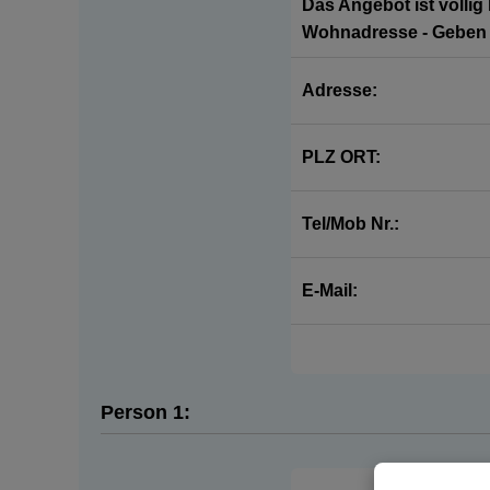
Das Angebot ist völlig
Wohnadresse - Geben S
Adresse:
PLZ ORT:
Tel/Mob Nr.:
E-Mail:
Person 1: