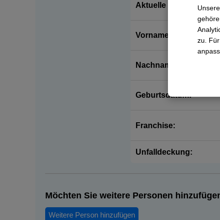
Aktuelle Krankenkass
Unsere
gehören
Analyti
Vorname:
zu. Für
anpass
Nachname:
Geburtsdatum:
Franchise:
Unfalldeckung:
Möchten Sie weitere Personen hinzufüge
Weitere Person hinzufügen