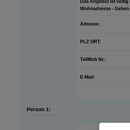
Das Angebot ist völlig
Wohnadresse - Geben S
Adresse:
PLZ ORT:
Tel/Mob Nr.:
E-Mail:
Person 1: