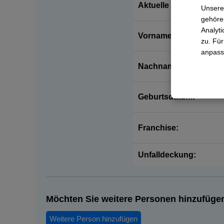
Aktuelle Krankenkass
Unsere
gehören
Analyti
Vorname:
zu. Für
anpass
Nachname:
Geburtsdatum:
Franchise:
Unfalldeckung:
Möchten Sie weitere Personen hinzufüge
Weitere Person hinzufügen