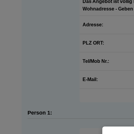
Das Angebot ist völlig
Wohnadresse - Geben S
Adresse:
PLZ ORT:
Tel/Mob Nr.:
E-Mail:
Person 1: