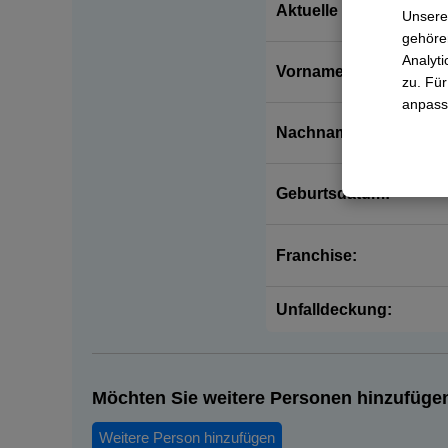
Aktuelle Krankenkass
Unsere
gehören
Analyti
Vorname:
zu. Für
anpass
Nachname:
Geburtsdatum:
Franchise:
Unfalldeckung:
Möchten Sie weitere Personen hinzufüge
Weitere Person hinzufügen