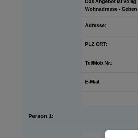
Das Angebot ist völlig
Wohnadresse - Geben S
Adresse:
PLZ ORT:
Tel/Mob Nr.:
E-Mail:
Person 1: