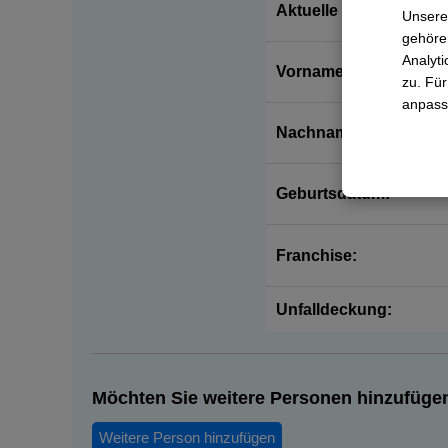
Aktuelle Krankenkass
Unsere
gehören
Analyti
Vorname:
zu. Für
anpass
Nachname:
Geburtsdatum:
Franchise:
Unfalldeckung:
Möchten Sie weitere Personen hinzufüge
Weitere Person hinzufügen